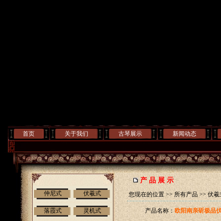
首页
关于我们
古琴展示
新闻动态
产 品 展 示
仲尼式
伏羲式
您现在的位置 >>
所有产品
>>
伏羲
落霞式
灵机式
产品名称：
欧阳南亲斫极品