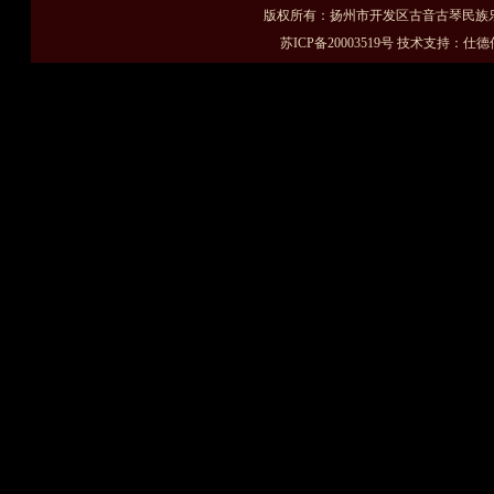
版权所有：扬州市开发区古音古琴民族乐
苏ICP备20003519号
技术支持：
仕德