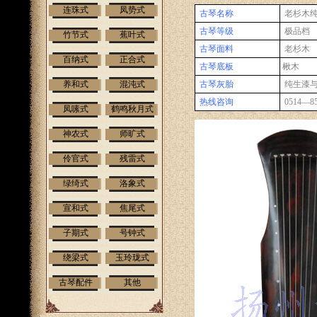
连珠式
凤势式
古琴名称
老杉木
古琴等级
极品
档
竹节式
蕉叶式
古琴面料
老杉木
百纳式
正合式
古琴底板
楸木
养和式
混沌式
古琴灰胎
纯生漆
热线咨询
0514—85
凤嗉式
鹤鸣秋月式
神农式
师旷式
伶官式
残雷式
绿绮式
洛象式
宣和式
焦尾式
子期式
号钟式
绕梁式
玉玲珑式
古琴配件
其他